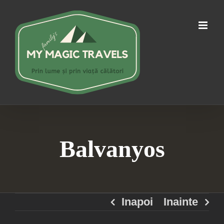
Skip
to
content
Balvanyos
Inapoi
Inainte