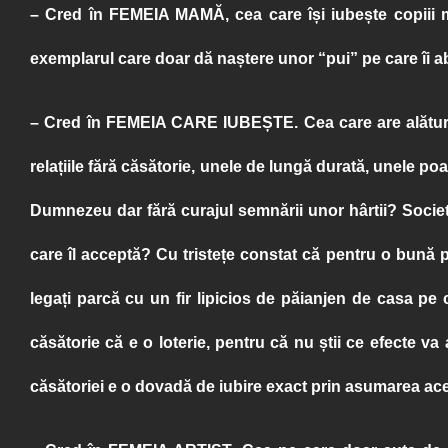
– Cred în
FEMEIA MAMĂ
, cea care își iubește copiii 
exemplarul care doar dă naștere unor “pui” pe care îi ab
– Cred în
FEMEIA CARE IUBEȘTE
. Cea care are alătu
relațiile fără căsătorie, unele de lungă durată, unele poat
Dumnezeu dar fără curajul semnării unor hârtii? Societa
care îl acceptă? Cu tristețe constat că pentru o bună p
legați parcă cu un fir lipicios de păianjen de casa pe 
căsătorie că e o loterie, pentru că nu știi ce efecte va 
căsătoriei e o dovadă de iubire exact prin asumarea aces