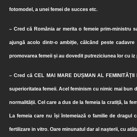
fotomodel, a unei femei de succes etc.
– Cred că România ar merita o femeie prim-ministru sa
ajungă acolo dintr-o ambiție, călcând peste cadavre 
promovarea femeii și au dovedit putreziciunea lor cu iz 
– Cred că
CEL MAI MARE DUȘMAN AL FEMINITĂȚII
superioritatea femeii. Acel feminism cu nimic mai bun d
normalității. Cel care a dus de la femeia la cratiță, la 
La femeia care nu își întemeiază o familie de dragul 
fertilizare in vitro. Oare minunatul dar al nașterii, cu atâ