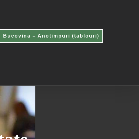
Bucovina – Anotimpuri (tablouri)