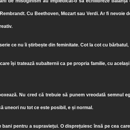
ani de misoginism au împiedicat-o să echilibreze balanța 
Rembrandt. Cu Beethoven, Mozart sau Verdi. Ar fi nevoie de
reativ.
serie ce nu îi știrbește din feminitate. Cot la cot cu bărbatul,
 care își tratează subalternii ca pe propria familie, cu acelaș
 boxează. Nu cred că trebuie să punem vreodată semnul egal
 uneori nu tot ce este posibil, e și normal.
 pe bani pentru a supraviețui. O disprețuiesc însă pe cea car