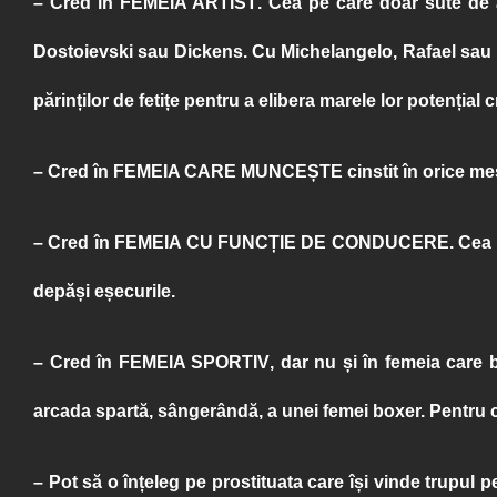
– Cred în
FEMEIA ARTIST
. Cea pe care doar sute de 
Dostoievski sau Dickens. Cu Michelangelo, Rafael sau 
părinților de fetițe pentru a elibera marele lor potențial c
– Cred în
FEMEIA CARE MUNCEȘTE
cinstit în orice me
– Cred în
FEMEIA CU FUNCȚIE DE CONDUCERE
. Cea
depăși eșecurile.
– Cred în
FEMEIA SPORTIV
, dar nu și în femeia care
arcada spartă, sângerândă, a unei femei boxer. Pentru că
– Pot să o înțeleg pe prostituata care își vinde trupul