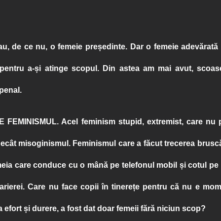
u, de ce nu, o femeie președinte. Dar o femeie adevărată c
pentru a-și atinge scopul. Din astea am mai avut, scoase
penal.
 E FEMINISMUL
. Acel feminism stupid, extremist, care nu 
ecât misoginismul. Feminismul care a făcut trecerea bruscă
femeia care conduce cu o mână pe telefonul mobil și cotul pe vo
carierei. Care nu face copii în tinerețe pentru că nu e mo
ta efort și durere, a fost dat doar femeii fără niciun scop?