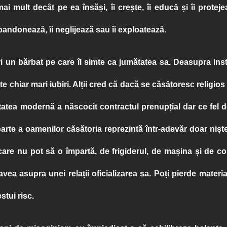
mai mult decât pe ea însăși, îi crește, îi educă și îi prote
andonează, îi neglijează sau îi exploatează.
ri un bărbat pe care îl simte ca jumătatea sa. Deasupra inst
e chiar mari iubiri. Alții cred că dacă se căsătoresc religios 
tea modernă a născocit contractul prenupțial dar ce fel de
arte a oamenilor căsătoria reprezintă într-adevăr doar niște 
care nu pot să o împartă, de frigiderul, de mașina și de c
avea asupra unei relații oficializarea sa. Poți pierde materia
tui risc.