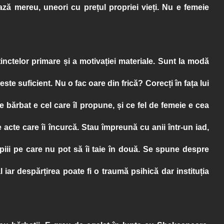
jează mereu, uneori cu prețul propriei vieți. Nu e femeie
inctelor primare și a motivației materiale. Sunt la modă
este suficient. Nu o fac oare din frică? Corecți în fața lui
 bărbat e cel care îl propune, și ce fel de femeie e cea
acte care îi încurcă. Stau împreună cu anii într-un iad,
opiii pe care nu pot să îi taie în două. Se spune despre
l iar despărțirea poate fi o traumă psihică dar instituția