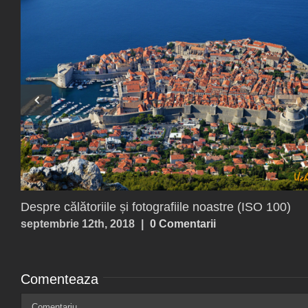
Destin la conjunctiv
octombrie 15th, 2017
|
0 Comentarii
Comenteaza
Comment