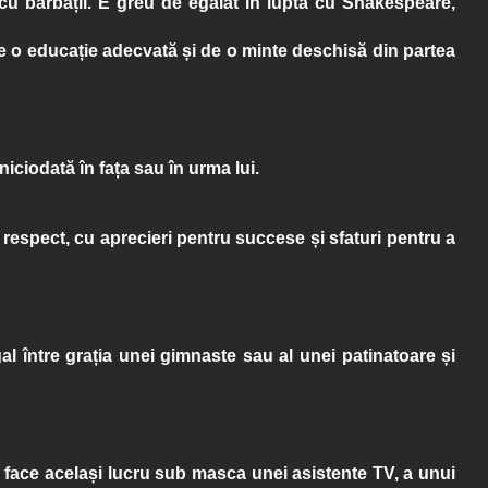
cu bărbații. E greu de egalat în lupta cu Shakespeare,
 o educație adecvată și de o minte deschisă din partea
 niciodată în fața sau în urma lui.
i respect, cu aprecieri pentru succese și sfaturi pentru a
 între grația unei gimnaste sau al unei patinatoare și
e face același lucru sub masca unei asistente TV, a unui