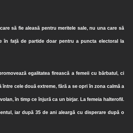
are să fie aleasă pentru meritele sale, nu una care să
 în față de partide doar pentru a puncta electoral la
promovează egalitatea firească a femeii cu bărbatul, ci
 între cele două extreme, fără a se opri în zona calmă a
lan, în timp ce înjură ca un birjar. La femeia halterofil.
mentul, iar după 35 de ani aleargă cu disperare după o