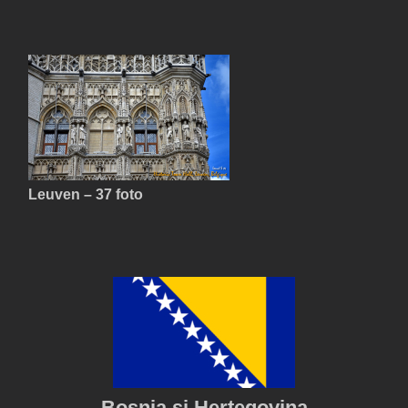
Leuven – 37 foto
Bosnia şi Herţegovina