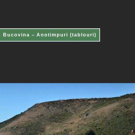
Bucovina – Anotimpuri (tablouri)