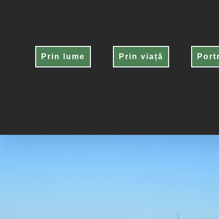
Skip
to
content
Prin lume
Prin viață
Port