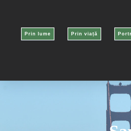
Skip
to
content
Prin lume
Prin viață
Port