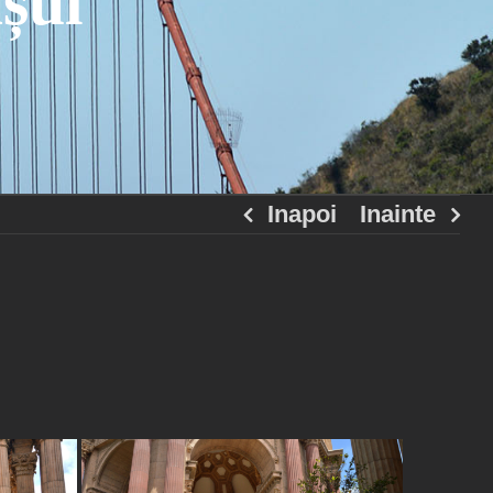
șul
Inapoi
Inainte