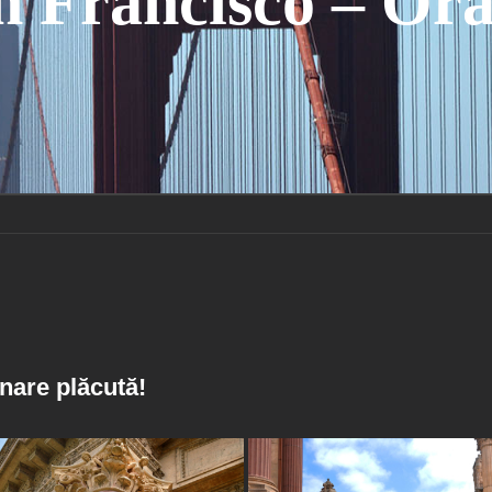
n Francisco – Ora
nare plăcută!