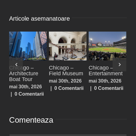
Articole asemanatoare
Paxos,
Parga
Acheron
Ch
Antipaxos
Springs,
Arc
iulie 25th, 2026
Lefkada,
Bo
iulie 25th, 2026
|
0 Comentarii
Prevezea,
mai
|
0 Comentarii
Sivota
|
iulie 25th, 2026
|
0 Comentarii
Comenteaza