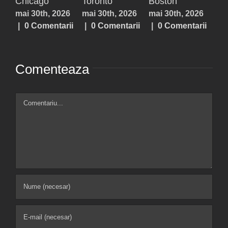
Chicago
Toronto
Boston
Sh
mai 30th, 2026
mai 30th, 2026
mai 30th, 2026
noi
|
0 Comentarii
|
0 Comentarii
|
0 Comentarii
20
Com
Comenteaza
Comment