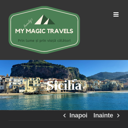
Skip
to
content
Sicilia
Inapoi
Inainte