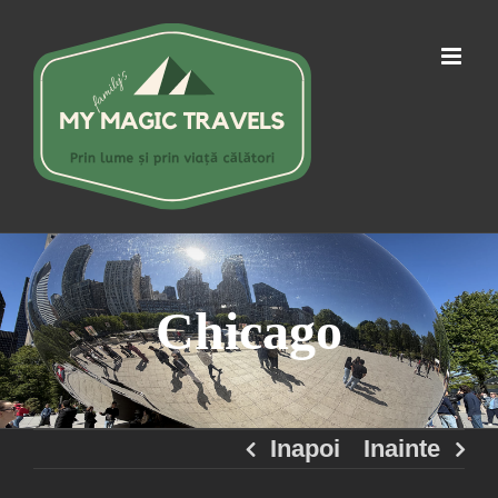
Skip
to
content
Chicago
Inapoi
Inainte