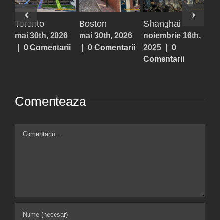
oronto
Boston
Shanghai
Beijing
ai 30th, 2026
mai 30th, 2026
noiembrie 16th,
noiembri
0 Comentarii
|
0 Comentarii
2025
|
0
2025
|
0
Comentarii
Comentar
Comenteaza
Comment