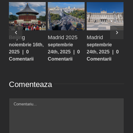
Madrid
Chicago
Toronto
Bo
septembrie
mai 30th, 2026
mai 30th, 2026
mai
0
24th, 2025
|
0
|
0 Comentarii
|
0 Comentarii
|
0
Comentarii
Comenteaza
Comment