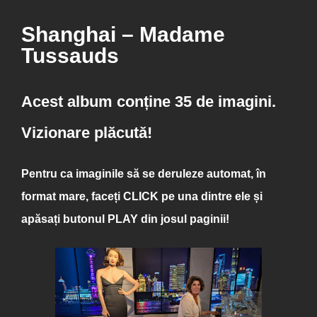
Shanghai – Madame
Tussauds
Acest album conține 35 de imagini.
Vizionare plăcută!
Pentru ca imaginile să se deruleze automat, în
format mare, faceți
CLICK
pe una dintre ele și
apăsați butonul
PLAY
din josul paginii!