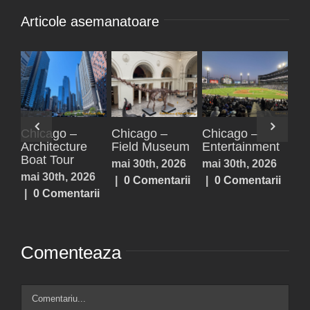
Articole asemanatoare
–
Paxos,
Parga
Acheron
ment
Antipaxos
Springs,
iulie 25th, 2026
Lefkada,
2026
iulie 25th, 2026
|
0 Comentarii
Prevezea,
tarii
|
0 Comentarii
Sivota
iulie 25th, 2026
|
0 Comentarii
Comenteaza