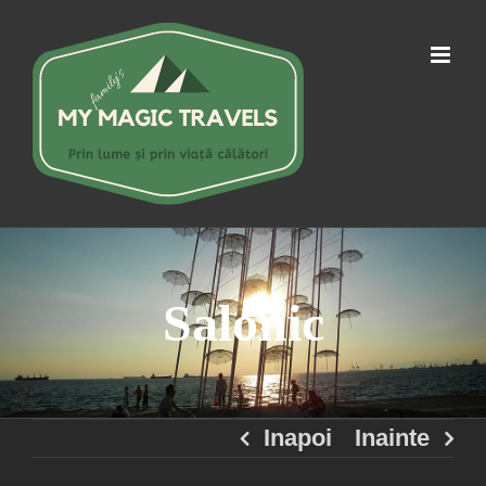
Skip
to
content
Salonic
Inapoi
Inainte