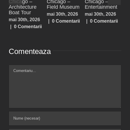
Paxos,
Parga
Acheron
Ch
Antipaxos
Springs,
Arc
iulie 25th, 2026
Lefkada,
Bo
iulie 25th, 2026
|
0 Comentarii
Prevezea,
mai
|
0 Comentarii
Sivota
|
iulie 25th, 2026
|
0 Comentarii
Comenteaza
Comment