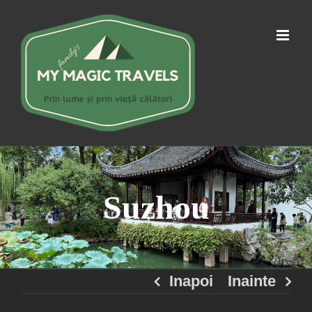
Skip
to
content
Suzhou
Inapoi
Inainte