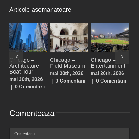
Articole asemanatoare
cago –
Paxos,
Parga
Acheron
ertainment
Antipaxos
Springs,
iulie 25th, 2026
Lefkada,
30th, 2026
iulie 25th, 2026
|
0 Comentarii
Prevezea,
 Comentarii
|
0 Comentarii
Sivota
iulie 25th, 
|
0 Coment
Comenteaza