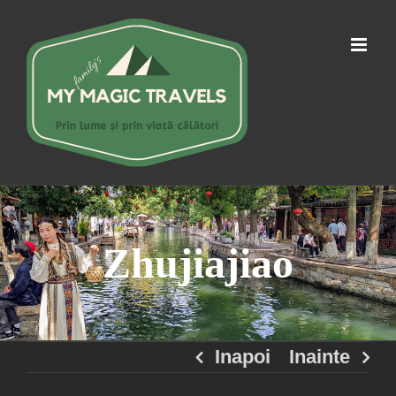
Skip
to
content
Zhujiajiao
Inapoi
Inainte