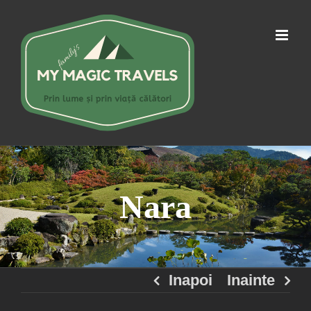
Skip
to
content
Nara
Inapoi
Inainte