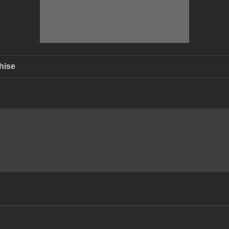
pentru
hise
Dragomirna