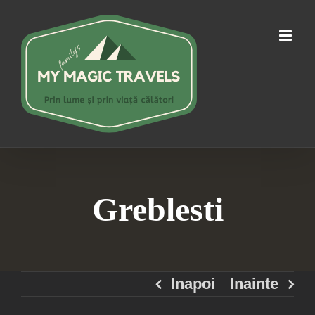
Skip
to
content
Greblesti
Inapoi
Inainte