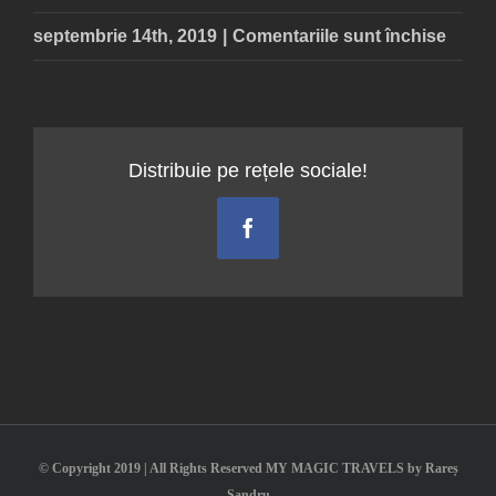
pentr
septembrie 14th, 2019
|
Comentariile sunt închise
Paleo
compl
Distribuie pe rețele sociale!
Facebook
© Copyright 2019 | All Rights Reserved MY MAGIC TRAVELS by Rareș
Șandru