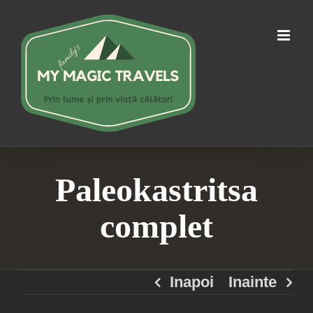
Skip
to
content
Paleokastritsa
complet
Inapoi
Inainte