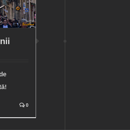
nii
 de
tă!
0