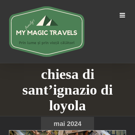
Skip
to
content
chiesa di
sant’ignazio di
loyola
mai 2024