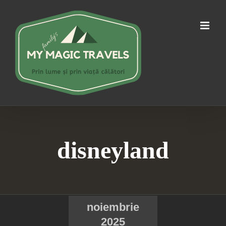
Skip
to
content
disneyland
noiembrie
2025