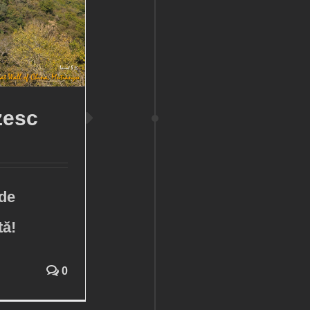
zesc
 de
tă!
0