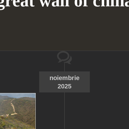
great wall of chin
noiembrie
2025