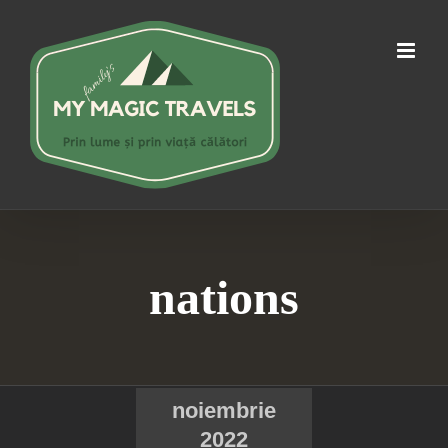
Skip
to
content
nations
noiembrie
2022