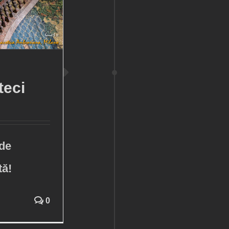
teci
 de
tă!
0