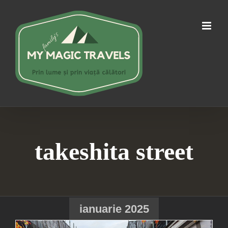
Skip
to
content
takeshita street
ianuarie 2025