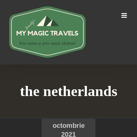
Skip
to
content
the netherlands
octombrie
2021