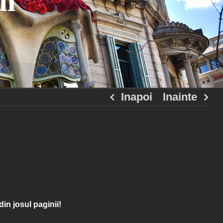
ul
Inapoi
Inainte
din josul paginii!