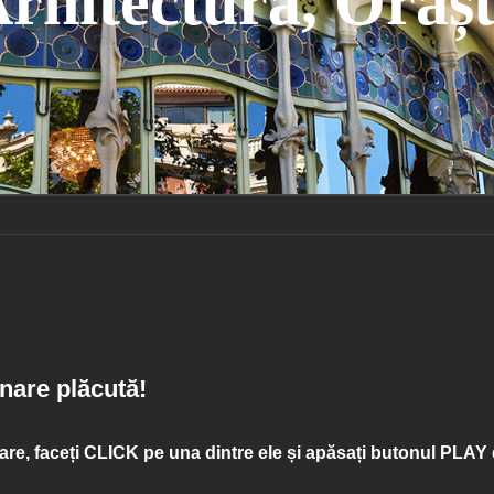
rhitectura, Oraș
nare plăcută!
are, faceți
CLICK
pe una dintre ele și apăsați butonul
PLAY