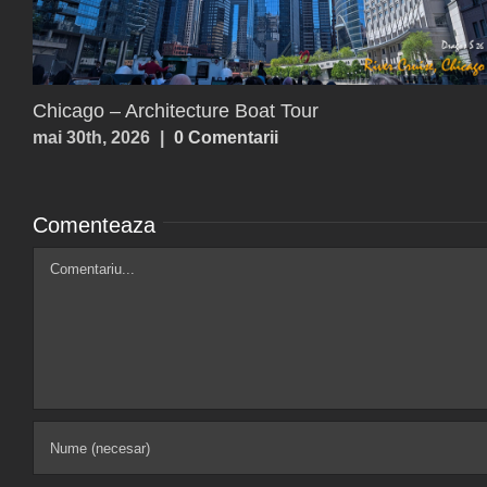
Paxos, Antipaxos
iulie 25th, 2026
|
0 Comentarii
Comenteaza
Comment