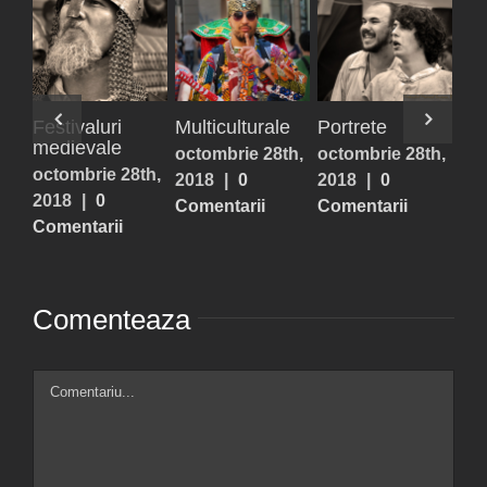
Uniforme
Statui vivante
Festivaluri
Mul
vesele și triste
medievale
octombrie 28th,
oct
octombrie 28th,
octombrie 28th,
2018
|
0
20
2018
|
0
2018
|
0
Comentarii
Com
Comentarii
Comentarii
Comenteaza
Comment