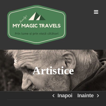
Skip
to
content
Artistice
Inapoi
Inainte