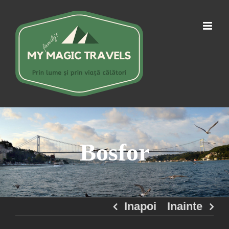
Skip
to
content
Bosfor
Inapoi
Inainte