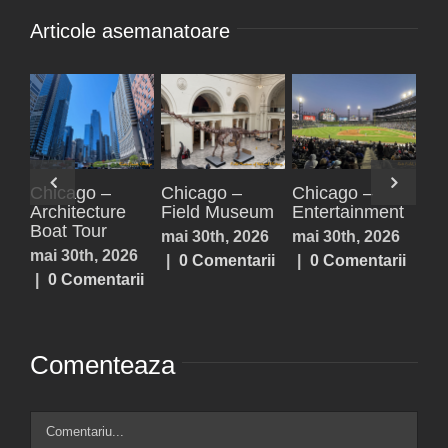
Articole asemanatoare
Paxos,
Parga
Acheron
Ch
Antipaxos
Springs,
Arc
iulie 25th, 2026
Lefkada,
Bo
iulie 25th, 2026
|
0 Comentarii
Prevezea,
mai
|
0 Comentarii
Sivota
|
iulie 25th, 2026
|
0 Comentarii
Comenteaza