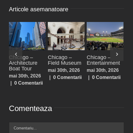
Articole asemanatoare
Paxos,
Parga
Acheron
ent
Antipaxos
Springs,
iulie 25th, 2026
Lefkada,
026
iulie 25th, 2026
|
0 Comentarii
Prevezea,
arii
|
0 Comentarii
Sivota
iulie 25th, 2026
|
0 Comentarii
Comenteaza