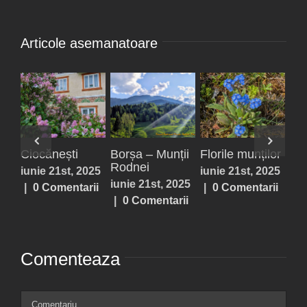
Articole asemanatoare
Velonova
Parcul Liniei –
Iași – Grădina
Ci
Mirage 3D
Pasajul cu
botanică
iun
Museum
Graffiti
iulie 4th, 2025
|
|
decembrie 6th,
septembrie
0 Comentarii
2025
|
0
28th, 2025
|
0
Comentarii
Comentarii
Comenteaza