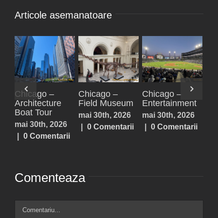
Articole asemanatoare
Paxos,
Parga
Acheron
ent
Antipaxos
Springs,
iulie 25th, 2026
Lefkada,
026
iulie 25th, 2026
|
0 Comentarii
Prevezea,
arii
|
0 Comentarii
Sivota
iulie 25th, 2026
|
0 Comentarii
Comenteaza