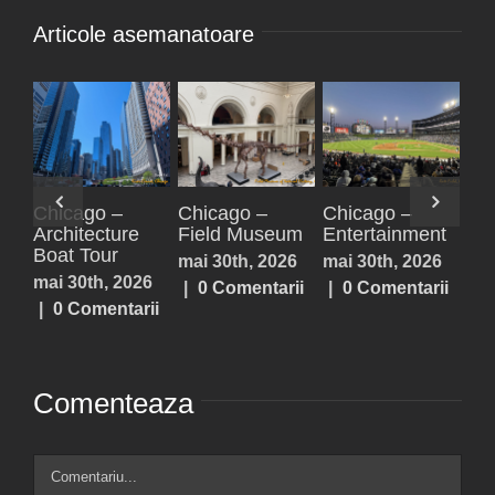
Articole asemanatoare
Paxos,
Parga
Acheron
ent
Antipaxos
Springs,
iulie 25th, 2026
Lefkada,
026
iulie 25th, 2026
|
0 Comentarii
Prevezea,
arii
|
0 Comentarii
Sivota
iulie 25th, 2026
|
0 Comentarii
Comenteaza