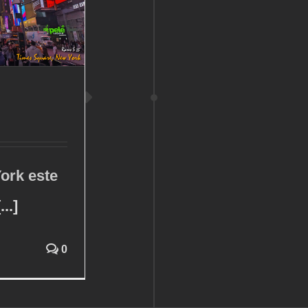
ork este
[...]
0