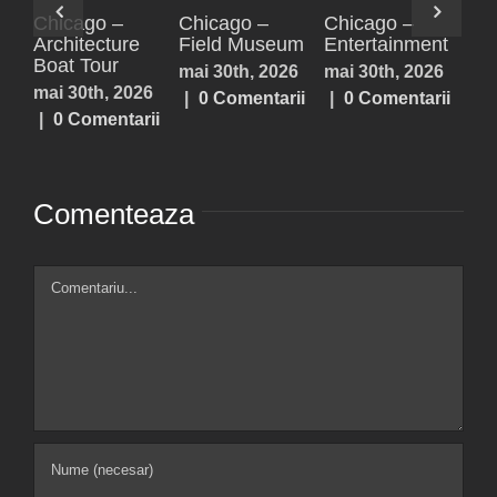
Paxos,
Parga
Acheron
Ch
Antipaxos
Springs,
Arc
iulie 25th, 2026
Lefkada,
Bo
iulie 25th, 2026
|
0 Comentarii
Prevezea,
mai
|
0 Comentarii
Sivota
|
iulie 25th, 2026
|
0 Comentarii
Comenteaza
Comment