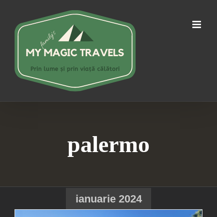
Skip
to
content
palermo
ianuarie 2024