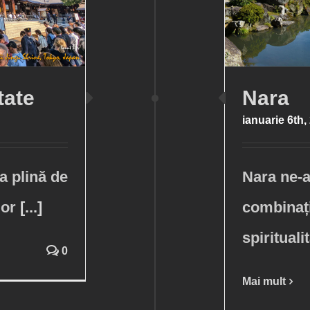
tate
Nara
ianuarie 6th,
a plină de
Nara ne-a
lor
[...]
combinați
spirituali
0
Mai mult