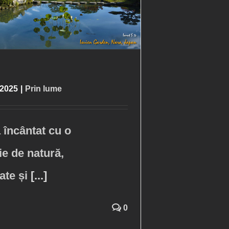
 2025
|
Prin lume
 încântat cu o
e de natură,
tate și
[...]
0